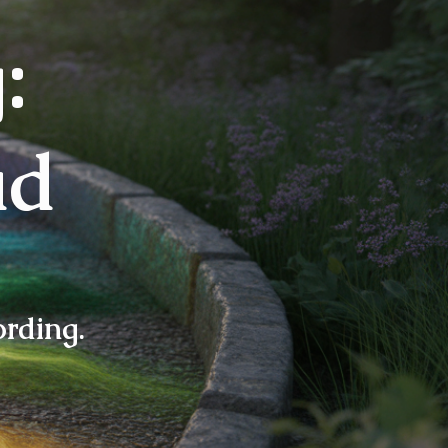
:
ad
ording.