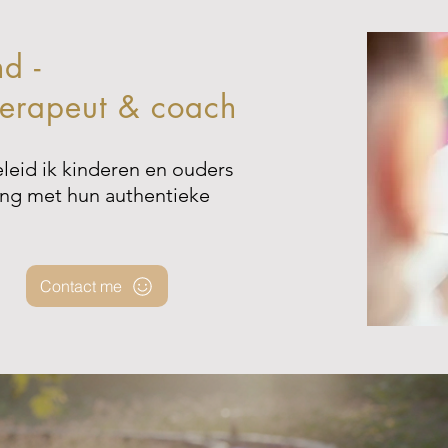
d -
therapeut & coach
eleid ik kinderen en ouders
ing met hun authentieke
Contact me