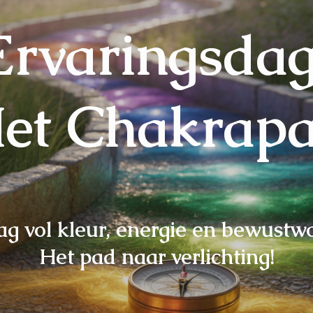
Ervaringsdag
et Chakrap
g vol kleur, energie en bewustw
Het pad naar verlichting!