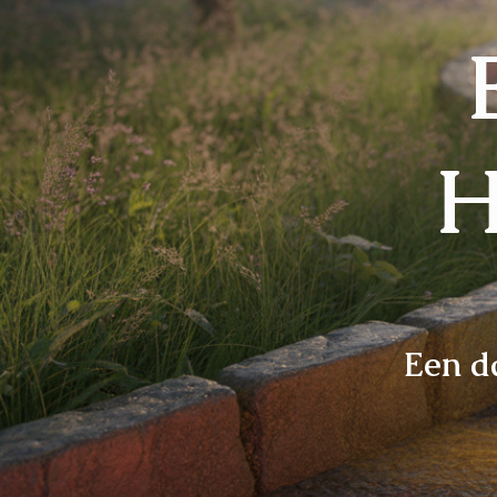
H
Een da