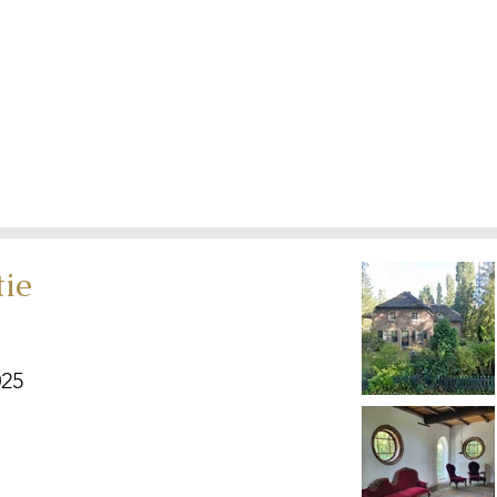
tie
025