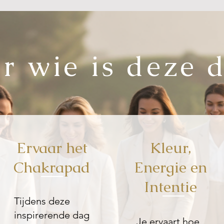
r wie is deze 
Ervaar het
Kleur,
Chakrapad
Energie en
Intentie
Tijdens deze
inspirerende dag
​Je ervaart hoe