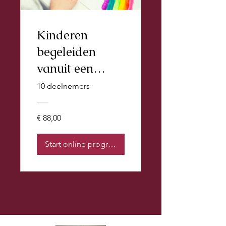
Kinderen
begeleiden
vanuit een
holistische
10 deelnemers
benadering incl.
De Regenboog
€ 88,00
Plu methode
Start online programma