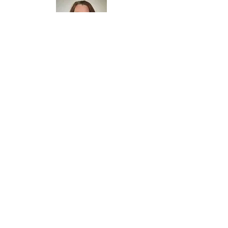
Contact me
Voor vragen of voor het
maken van een afspraak
neem dan telefonisch of via
mail contact met me op.
Alvast hartelijk dank en een
goede dag gewenst!
Vriendelijke groetjes,
Gite Liebrand
Tel
06-50420247
|
holistischkindertherapeut@outlook.com
-