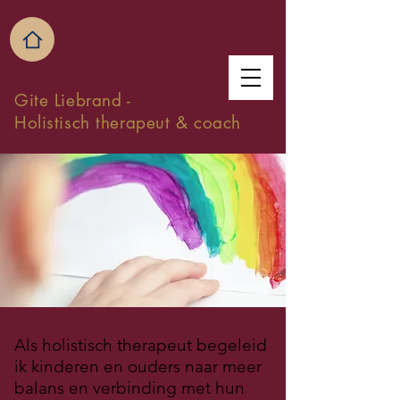
Gite Liebrand -
Holistisch therapeut & coach
Als holistisch therapeut begeleid
ik kinderen en ouders naar meer
balans en verbinding met hun